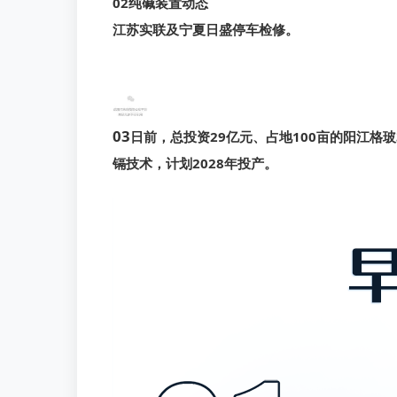
02
纯碱装置动态
江苏实联及
宁夏日盛
停车检修。
03
日前，总投资29亿元、占地100亩的
阳江格玻
镉技术，计划2028年投产。