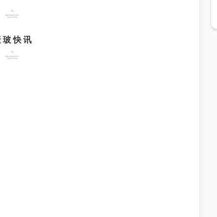
 玻 快 讯