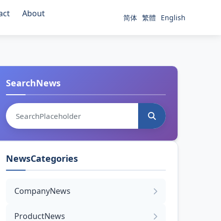
act
About
简体
繁體
English
SearchNews
NewsCategories
CompanyNews
ProductNews